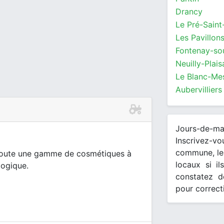
Drancy
Le Pré-Saint
Les Pavillon
Fontenay-so
Neuilly-Plai
Le Blanc-Mes
Aubervilliers
Jours-de-m
Inscrivez-v
commune, les
 toute une gamme de cosmétiques à
locaux si il
logique.
constatez d
pour correct