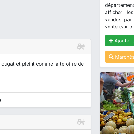
département
afficher le
vendus par 
vente (sur pl
Ajouter 
Marchés 
nougat et pleint comme la tèroirre de
s