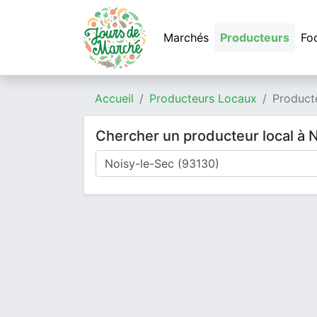
Marchés
Producteurs
Fo
Accueil
Producteurs Locaux
Product
Chercher un producteur local à 
Où cherchez-vous un producteur ?
Mode de livraison
Type de produits
Produits