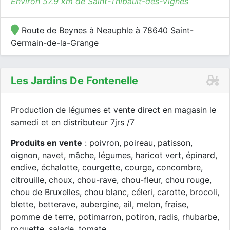
Environ 57.9 km de Saint-Thibault-des-Vignes
Route de Beynes à Neauphle à 78640 Saint-
Germain-de-la-Grange
Les Jardins De Fontenelle
Production de légumes et vente direct en magasin le
samedi et en distributeur 7jrs /7
Produits en vente
: poivron, poireau, patisson,
oignon, navet, mâche, légumes, haricot vert, épinard,
endive, échalotte, courgette, courge, concombre,
citrouille, choux, chou-rave, chou-fleur, chou rouge,
chou de Bruxelles, chou blanc, céleri, carotte, brocoli,
blette, betterave, aubergine, ail, melon, fraise,
pomme de terre, potimarron, potiron, radis, rhubarbe,
roquette, salade, tomate