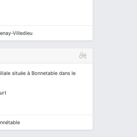
enay-Villedieu
liale située à Bonnetable dans le
urt
onnétable