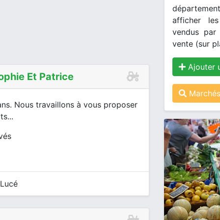
département
afficher le
vendus par 
vente (sur pl
Ajouter 
ophie Et Patrice
Marchés
ans. Nous travaillons à vous proposer
s...
ivés
-Lucé