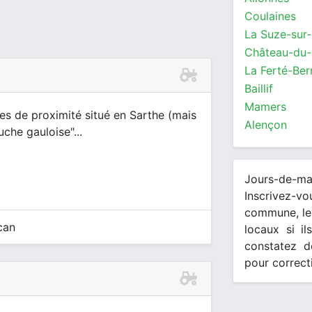
Coulaines
La Suze-sur
Château-du-
La Ferté-Ber
Baillif
Mamers
s de proximité situé en Sarthe (mais
Alençon
uche gauloise"...
Jours-de-m
Inscrivez-v
commune, les
can
locaux si il
constatez d
pour correct