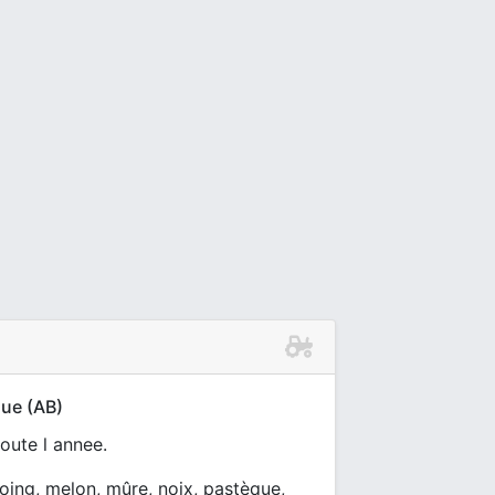
que (AB)
oute l annee.
, coing, melon, mûre, noix, pastèque,