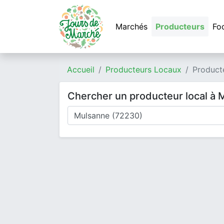
Marchés
Producteurs
Fo
Accueil
Producteurs Locaux
Product
Chercher un producteur local à
Où cherchez-vous un producteur ?
Mode de livraison
Type de produits
Produits