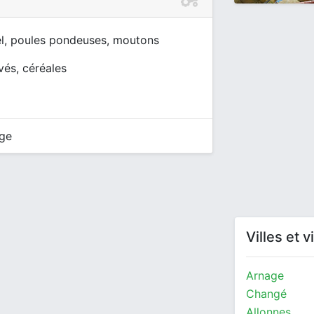
l, poules pondeuses, moutons
vés, céréales
ge
Villes et 
Arnage
Changé
Allonnes