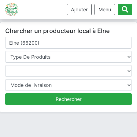
Ajouter
Menu
Chercher un producteur local à Elne
Où cherchez-vous un producteur ?
Type de produits
Produits
Mode de livraison
Rechercher