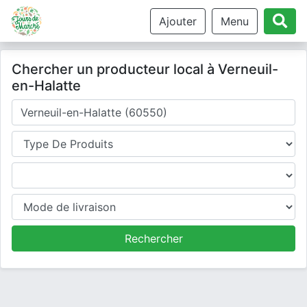
Ajouter
Menu
Chercher un producteur local à Verneuil-
en-Halatte
Où cherchez-vous un producteur ?
Type de produits
Produits
Mode de livraison
Rechercher