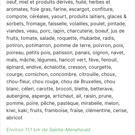
oeuf, miel et produits dérivés, huile, herbes et
aromates, foie gras, farine, escargot, confiture,
compote, céréales, yaourt, produits laitiers, glaces &
sorbets, fromage, faisselle, volailles, poulet, pintade,
viandes, veau, porc, lapin, charcuterie, boeuf, jus de
fruits, tomate, salade, roquette, rhubarbe, radis,
potiron, potimarron, pomme de terre, poivron, pois,
poireau, petits pois, patisson, panais, oignon, navet,
maïs, mâche, légumes, haricot vert, fève, fenouil,
épinard, endive, échalotte, cresson, courgette,
courge, cornichon, concombre, citrouille, choux,
chou-fleur, chou rouge, chou de Bruxelles, chou
blanc, céleri, carotte, brocoli, blette, betterave,
aubergine, asperge, artichaut, ail, raisin, prune,
pomme, poire, pêche, pastèque, mirabelle, melon,
kiwi, kaki, fruits, framboise, fraise, clémentine, cerise,
abricot
Environ 11.1 km de Sainte-Menehould