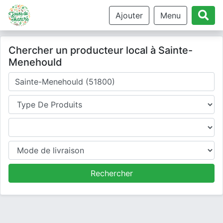
Ajouter
Menu
Chercher un producteur local à Sainte-
Menehould
Où cherchez-vous un producteur ?
Type de produits
Produits
Mode de livraison
Rechercher