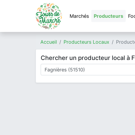
Marchés
Producteurs
Fo
Accueil
Producteurs Locaux
Product
Chercher un producteur local à 
Où cherchez-vous un producteur ?
Mode de livraison
Type de produits
Produits