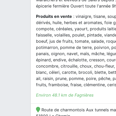
épicerie fermière Ouvert toute l'année 9h
Produits en vente
: vinaigre, tisane, sou
dérivés, huile, herbes et aromates, foie g
compote, céréales, yaourt, produits laiti
faisselle, volailles, poulet, pintade, viand
boeuf, jus de fruits, tomate, salade, roqu
potimarron, pomme de terre, poivron, pois
panais, oignon, navet, maïs, mâche, légum
épinard, endive, échalotte, cresson, cour
concombre, citrouille, choux, chou-fleur
blanc, céleri, carotte, brocoli, blette, be
ail, raisin, prune, pomme, poire, pêche, p
fruits, framboise, fraise, clémentine, ceri
Environ 48.1 km de Fagnières
Route de charmontois Aux tunnels marai