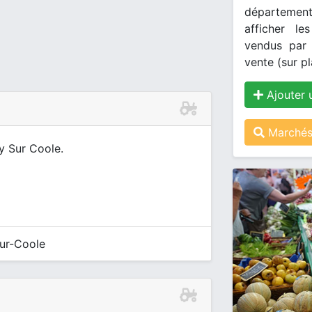
département
afficher le
vendus par 
vente (sur pl
Ajouter 
Marchés 
ry Sur Coole.
sur-Coole