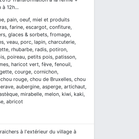
 à 12h...
pe, pain, oeuf, miel et produits
ras, farine, escargot, confiture,
ers, glaces & sorbets, fromage,
es, veau, porc, lapin, charcuterie,
ette, rhubarbe, radis, potiron,
, poireau, petits pois, patisson,
es, haricot vert, fève, fenouil,
gette, courge, cornichon,
, chou rouge, chou de Bruxelles, chou
tterave, aubergine, asperge, artichaut,
astèque, mirabelle, melon, kiwi, kaki,
se, abricot
chers à l'extérieur du village à