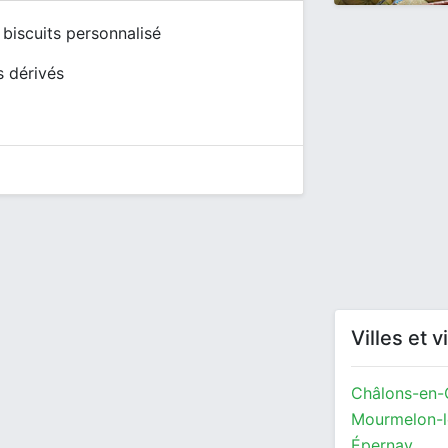
t biscuits personnalisé
s dérivés
Villes et 
Châlons-en
Mourmelon-l
Épernay