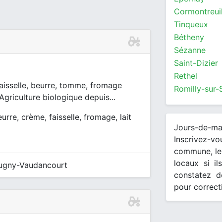
Cormontreui
Tinqueux
Bétheny
Sézanne
Saint-Dizier
Rethel
, faisselle, beurre, tomme, fromage
Romilly-sur-
Agriculture biologique depuis...
urre, crème, faisselle, fromage, lait
Jours-de-m
Inscrivez-v
commune, les
locaux si il
rugny-Vaudancourt
constatez d
pour correct