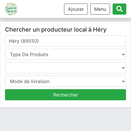
Ajouter
Menu
Chercher un producteur local à Héry
Où cherchez-vous un producteur ?
Type de produits
Produits
Mode de livraison
Rechercher