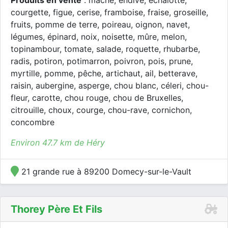
Produits en vente
: mâche, endive, échalotte,
courgette, figue, cerise, framboise, fraise, groseille,
fruits, pomme de terre, poireau, oignon, navet,
légumes, épinard, noix, noisette, mûre, melon,
topinambour, tomate, salade, roquette, rhubarbe,
radis, potiron, potimarron, poivron, pois, prune,
myrtille, pomme, pêche, artichaut, ail, betterave,
raisin, aubergine, asperge, chou blanc, céleri, chou-
fleur, carotte, chou rouge, chou de Bruxelles,
citrouille, choux, courge, chou-rave, cornichon,
concombre
Environ 47.7 km de Héry
21 grande rue à 89200 Domecy-sur-le-Vault
Thorey Père Et Fils