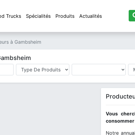
od Trucks
Spécialités
Produits
Actualités
eurs à Gambsheim
 Gambsheim
Producteu
Vous cherc
consommer l
Notre annuai