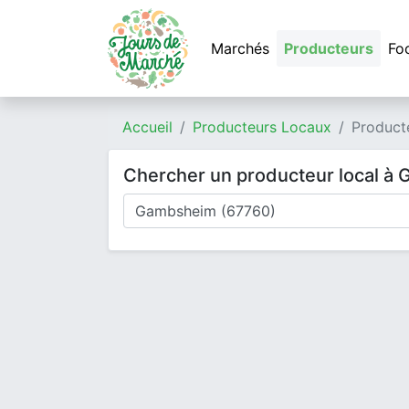
Marchés
Producteurs
Fo
Accueil
Producteurs Locaux
Product
Chercher un producteur local à
Où cherchez-vous un producteur ?
Mode de livraison
Type de produits
Produits