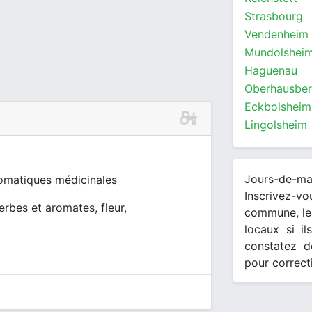
Strasbourg
Vendenheim
Mundolshei
Haguenau
Oberhausbe
Eckbolsheim
Lingolsheim
Jours-de-m
romatiques médicinales
Inscrivez-v
herbes et aromates, fleur,
commune, les
locaux si il
constatez d
pour correct