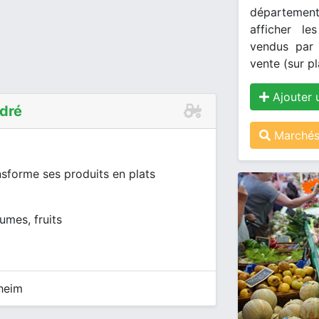
département
afficher le
vendus par 
vente (sur pl
Ajouter 
ndré
Marchés
nsforme ses produits en plats
umes, fruits
sheim