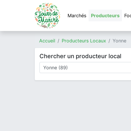
Marchés
Producteurs
Fo
Accueil
Producteurs Locaux
Yonne
Chercher un producteur local
Où cherchez-vous un producteur ?
Mode de livraison
Type de produits
Produits