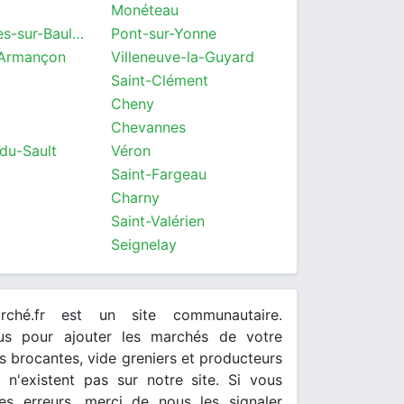
Monéteau
Saint-Georges-sur-Baulche
Pont-sur-Yonne
-Armançon
Villeneuve-la-Guyard
Saint-Clément
Cheny
Chevannes
-du-Sault
Véron
Saint-Fargeau
Charny
Saint-Valérien
Seignelay
arché.fr est un site communautaire.
ous pour ajouter les marchés de votre
 brocantes, vide greniers et producteurs
s n'existent pas sur notre site. Si vous
es erreurs, merci de nous les signaler