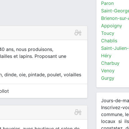
Paron
Brienon-sur
Appoigny
Toucy
Chablis
Saint-Julien
40 ans, nous produisons,
Héry
illes et lapins. Proposant une
Charbuy
Venoy
, dinde, oie, pintade, poulet, volailles
Gurgy
llot
Jours-de-m
Inscrivez-v
commune, les
locaux si il
constatez d
t bougies, avec boutique et salon de