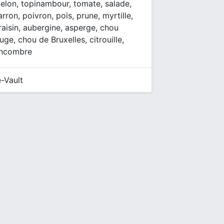
melon, topinambour, tomate, salade,
rron, poivron, pois, prune, myrtille,
raisin, aubergine, asperge, chou
uge, chou de Bruxelles, citrouille,
oncombre
-Vault