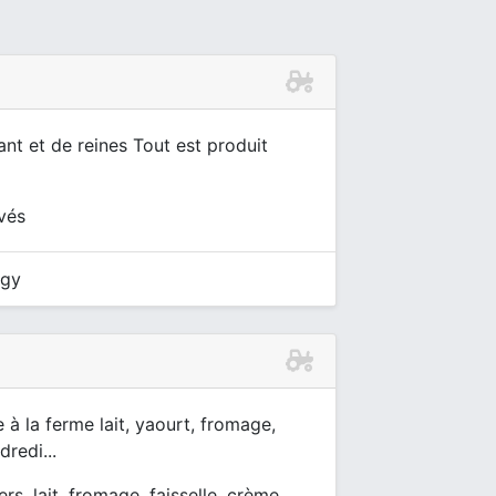
nt et de reines Tout est produit
ivés
rgy
e à la ferme lait, yaourt, fromage,
redi...
ers, lait, fromage, faisselle, crème