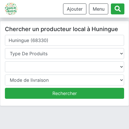
Ajouter
Menu
Chercher un producteur local à Huningue
Où cherchez-vous un producteur ?
Type de produits
Produits
Mode de livraison
Rechercher