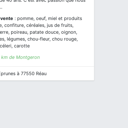
 de 40 ans. C'est avec passion que nous
..
 vente
: pomme, oeuf, miel et produits
e, confiture, céréales, jus de fruits,
rre, poireau, patate douce, oignon,
lles, légumes, chou-fleur, chou rouge,
céleri, carotte
3 km de Montgeron
prunes à 77550 Réau