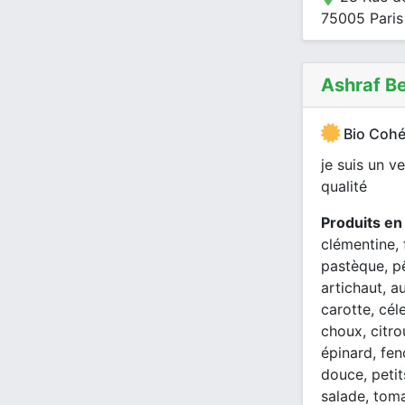
75005 Paris
Ashraf 
Bio Cohé
je suis un v
qualité
Produits en
clémentine, f
pastèque, pê
artichaut, a
carotte, cél
choux, citro
épinard, fen
douce, petit
salade, tom