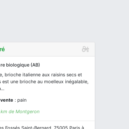
ré
re biologique (AB)
, brioche italienne aux raisins secs et
ts est une brioche au moelleux inégalable,
...
 vente
: pain
5 km de Montgeron
s Fossés Saint-Bernard, 75005 Paris à