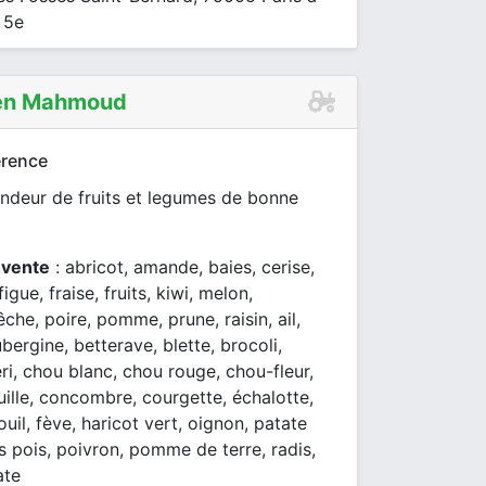
 5e
Ben Mahmoud
rence
endeur de fruits et legumes de bonne
 vente
: abricot, amande, baies, cerise,
igue, fraise, fruits, kiwi, melon,
che, poire, pomme, prune, raisin, ail,
ubergine, betterave, blette, brocoli,
eri, chou blanc, chou rouge, chou-fleur,
uille, concombre, courgette, échalotte,
ouil, fève, haricot vert, oignon, patate
s pois, poivron, pomme de terre, radis,
ate