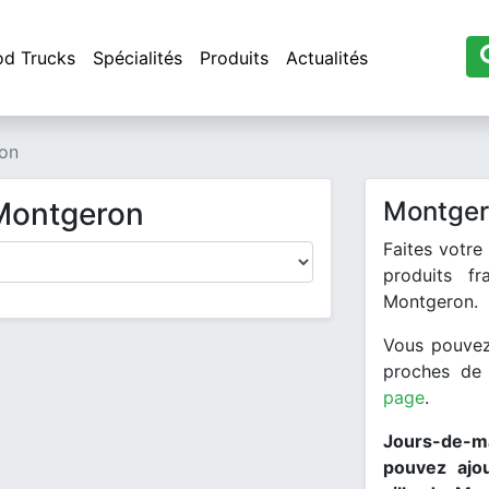
od Trucks
Spécialités
Produits
Actualités
on
 Montgeron
Montger
Faites votre
produits f
Montgeron.
Vous pouvez
proches de
page
.
Jours-de-ma
pouvez ajo