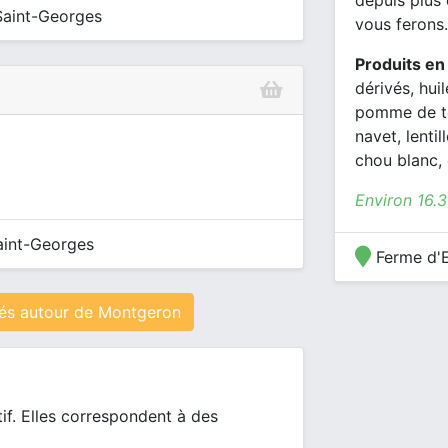
depuis plus
Saint-Georges
vous ferons.
Produits en
dérivés, huil
pomme de te
navet, lenti
chou blanc, 
Environ 16.
aint-Georges
Ferme d'E
és autour de Montgeron
tif. Elles correspondent à des