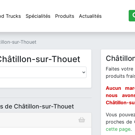
od Trucks
Spécialités
Produits
Actualités
illon-sur-Thouet
Châtillon-sur-Thouet
Châtillo
Faites votre
produits frais
Aucun marc
nous avon
Châtillon-s
s de Châtillon-sur-Thouet
Vous pouvez
proches de 
cette page
.