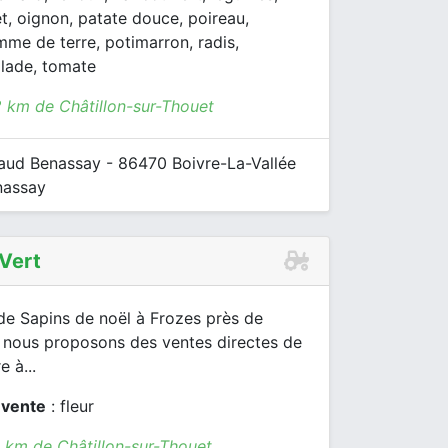
t, oignon, patate douce, poireau,
me de terre, potimarron, radis,
alade, tomate
2 km de Châtillon-sur-Thouet
ud Benassay - 86470 Boivre-La-Vallée
nassay
 Vert
de Sapins de noël à Frozes près de
, nous proposons des ventes directes de
 à...
 vente
: fleur
9 km de Châtillon-sur-Thouet