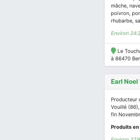
mâche, nave
poivron, pom
rhubarbe, s
Environ 24.
Le Toucha
à 86470 Be
Earl Noel
Producteur 
Vouillé (86)
fin Novembre
Produits en
Environ 27.