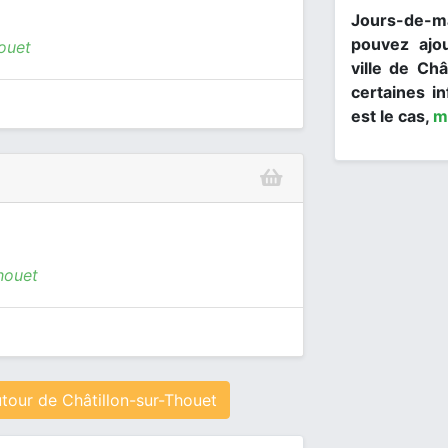
Jours-de-ma
pouvez ajo
houet
ville de Châ
certaines in
est le cas,
m
houet
tour de Châtillon-sur-Thouet