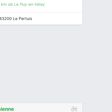
8 km de Le Puy-en-Velay
43200 Le Pertuis
sienne