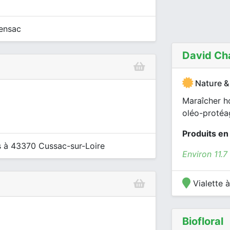
rensac
David Ch
Nature &
Maraîcher ho
oléo-protéag
Produits en
s à 43370 Cussac-sur-Loire
Environ 11.
Vialette 
Biofloral