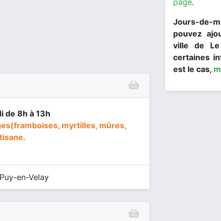
page
.
Jours-de-ma
pouvez ajo
ville de L
certaines in
est le cas,
m
i de 8h à 13h
ges(framboises, myrtilles, mûres,
tisane.
Puy-en-Velay