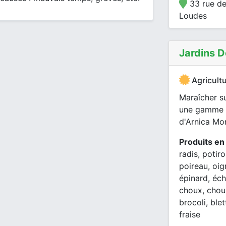
33 rue de
Loudes
Jardins D
Agricultu
Maraîcher s
une gamme d
d'Arnica Mon
Produits en
radis, potir
poireau, oig
épinard, éc
choux, chou-
brocoli, blet
fraise