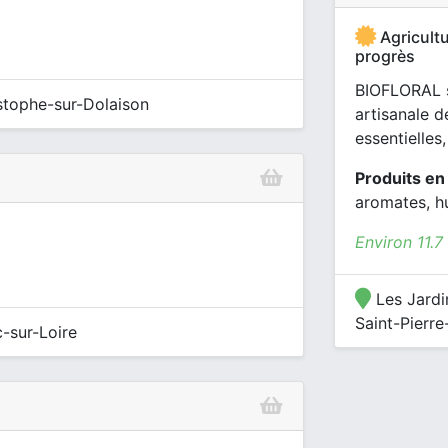
Agricultu
progrès
BIOFLORAL s
stophe-sur-Dolaison
artisanale d
essentielles,
Produits en
aromates, hu
Environ 11.
Les Jardi
Saint-Pierr
-sur-Loire