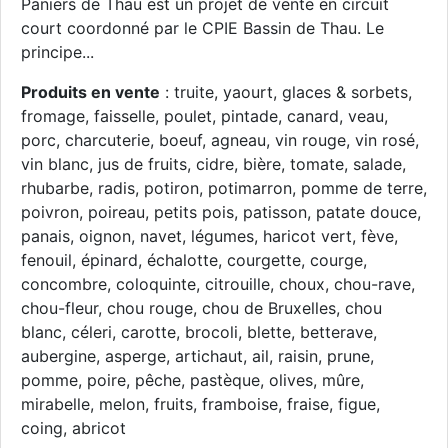
Paniers de Thau est un projet de vente en circuit
court coordonné par le CPIE Bassin de Thau. Le
principe...
Produits en vente
: truite, yaourt, glaces & sorbets,
fromage, faisselle, poulet, pintade, canard, veau,
porc, charcuterie, boeuf, agneau, vin rouge, vin rosé,
vin blanc, jus de fruits, cidre, bière, tomate, salade,
rhubarbe, radis, potiron, potimarron, pomme de terre,
poivron, poireau, petits pois, patisson, patate douce,
panais, oignon, navet, légumes, haricot vert, fève,
fenouil, épinard, échalotte, courgette, courge,
concombre, coloquinte, citrouille, choux, chou-rave,
chou-fleur, chou rouge, chou de Bruxelles, chou
blanc, céleri, carotte, brocoli, blette, betterave,
aubergine, asperge, artichaut, ail, raisin, prune,
pomme, poire, pêche, pastèque, olives, mûre,
mirabelle, melon, fruits, framboise, fraise, figue,
coing, abricot