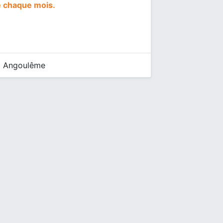
e chaque mois.
0 Angoulême