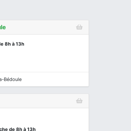
le
de 8h à 13h
a-Bédoule
nche de 8h à 13h