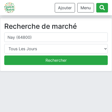
Ajouter
Menu
Recherche de marché
Où cherchez-vous un marché ?
Jour
Rechercher