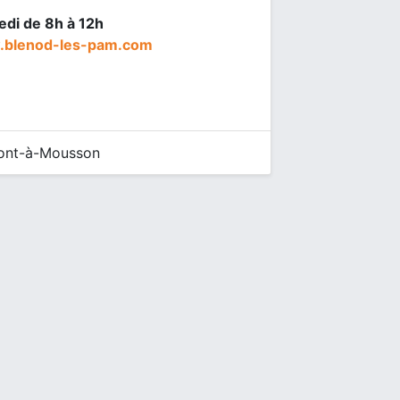
edi de 8h à 12h
w.blenod-les-pam.com
ont-à-Mousson