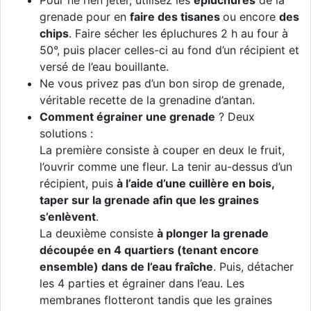
Pour ne rien jeter, utilisez les
épluchures
de la
grenade pour en
faire des tisanes
ou encore
des
chips
. Faire sécher les épluchures 2 h au four à
50°, puis placer celles-ci au fond d’un récipient et
versé de l’eau bouillante.
Ne vous privez pas d’un bon sirop de grenade,
véritable recette de la grenadine d’antan.
Comment égrainer une grenade
? Deux
solutions :
La première consiste à couper en deux le fruit,
l’ouvrir comme une fleur. La tenir au-dessus d’un
récipient, puis
à l’aide d’une cuillère en bois,
taper sur la grenade afin que les graines
s’enlèvent
.
​La deuxième consiste
à plonger la grenade
découpée en 4 quartiers (tenant encore
ensemble) dans de l’eau fraîche
. Puis, détacher
les 4 parties et égrainer dans l’eau. Les
membranes flotteront tandis que les graines