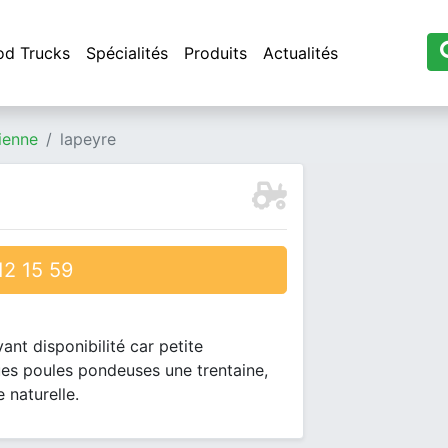
od Trucks
Spécialités
Produits
Actualités
ienne
lapeyre
2 15 59
ant disponibilité car petite
ques poules pondeuses une trentaine,
 naturelle.