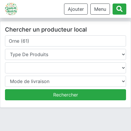
Ajouter
Menu
Chercher un producteur local
Où cherchez-vous un producteur ?
Type de produits
Produits
Mode de livraison
Rechercher