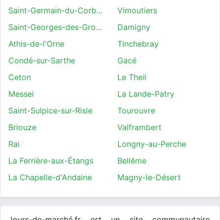
Saint-Germain-du-Corbéis
Vimoutiers
Saint-Georges-des-Groseillers
Damigny
Athis-de-l'Orne
Tinchebray
Condé-sur-Sarthe
Gacé
Ceton
Le Theil
Messei
La Lande-Patry
Saint-Sulpice-sur-Risle
Tourouvre
Briouze
Valframbert
Rai
Longny-au-Perche
La Ferrière-aux-Étangs
Bellême
La Chapelle-d'Andaine
Magny-le-Désert
Jours-de-marché.fr est un site communautaire.