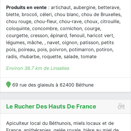
Produits en vente
: artichaut, aubergine, betterave,
blette, brocoli, céleri, chou blanc, chou de Bruxelles,
chou rouge, chou-fleur, chou-rave, choux, citrouille,
coloquinte, concombre, cornichon, courge,
courgette, cresson, épinard, fenouil, haricot vert,
légumes, mâche, , navet, oignon, patisson, petits
pois, poireau, pois, poivron, potimarron, potiron,
radis, rhubarbe, roquette, salade, tomate
Environ 38.7 km de Linselles
69 rue des glaieuls à 62400 Béthune
Le Rucher Des Hauts De France
Apiculteur local du Béthunois, miels locaux et de
France, apithérapies, gelée royale, bière au miel de