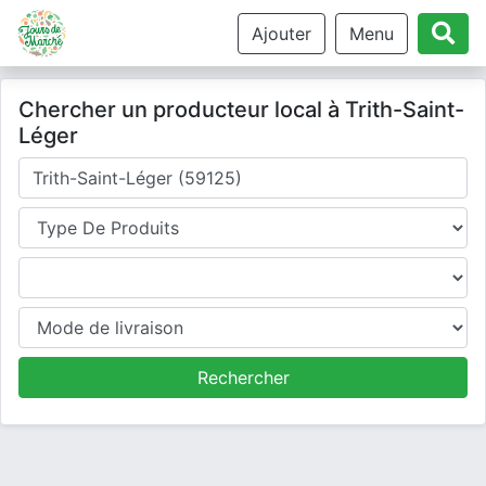
Ajouter
Menu
Chercher un producteur local à Trith-Saint-
Léger
Où cherchez-vous un producteur ?
Type de produits
Produits
Mode de livraison
Rechercher