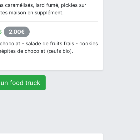
s caramélisés, lard fumé, pickles sur
ites maison en supplément.
s
2.00€
hocolat - salade de fruits frais - cookies
épites de chocolat (œufs bio).
 un food truck