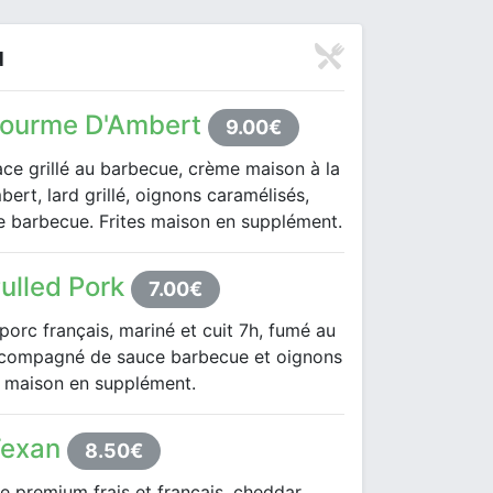
u
Fourme D'Ambert
9.00€
ce grillé au barbecue, crème maison à la
ert, lard grillé, oignons caramélisés,
e barbecue. Frites maison en supplément.
ulled Pork
7.00€
porc français, mariné et cuit 7h, fumé au
compagné de sauce barbecue et oignons
es maison en supplément.
Texan
8.50€
e premium frais et français, cheddar,