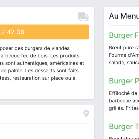
Au Men
2 42 36
Burger 
Bœuf pure ra
roposer des burgers de viandes
Fourme d'Amb
barbecue feu de bois. Les produits
salade, sauc
ttes sont authentiques, américaines et
de palme. Les desserts sont faits
ées, restauration sur place ou à
Burger P
Effiloché de 
barbecue ac
grillés. Frit
Burger 
Boeuf de rac