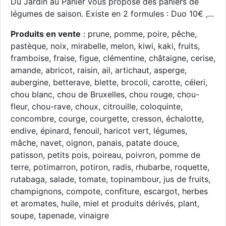
Du Jardin au Panier vous propose des paniers de
légumes de saison. Existe en 2 formules : Duo 10€ ,...
Produits en vente
: prune, pomme, poire, pêche,
pastèque, noix, mirabelle, melon, kiwi, kaki, fruits,
framboise, fraise, figue, clémentine, châtaigne, cerise,
amande, abricot, raisin, ail, artichaut, asperge,
aubergine, betterave, blette, brocoli, carotte, céleri,
chou blanc, chou de Bruxelles, chou rouge, chou-
fleur, chou-rave, choux, citrouille, coloquinte,
concombre, courge, courgette, cresson, échalotte,
endive, épinard, fenouil, haricot vert, légumes,
mâche, navet, oignon, panais, patate douce,
patisson, petits pois, poireau, poivron, pomme de
terre, potimarron, potiron, radis, rhubarbe, roquette,
rutabaga, salade, tomate, topinambour, jus de fruits,
champignons, compote, confiture, escargot, herbes
et aromates, huile, miel et produits dérivés, plant,
soupe, tapenade, vinaigre