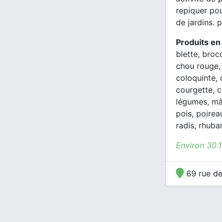
repiquer pou
de jardins. p
Produits en
blette, broc
chou rouge, 
coloquinte,
courgette, c
légumes, mâc
pois, poirea
radis, rhuba
Environ 30.
69 rue de