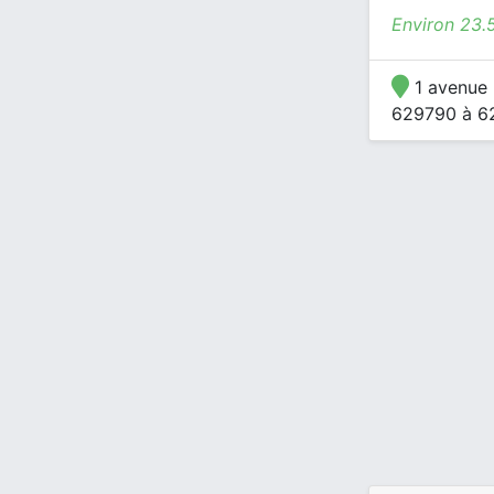
Environ 23.
1 avenue 
629790 à 62