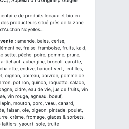
OC), Appellation d'origine protégée
entaire de produits locaux et bio en
 des producteurs situé près de la zone
d'Auchan Noyelles...
 vente
: amande, baies, cerise,
émentine, fraise, framboise, fruits, kaki,
noisette, pêche, poire, pomme, prune,
 artichaut, aubergine, brocoli, carotte,
halotte, endive, haricot vert, lentilles,
t, oignon, poireau, poivron, pomme de
arron, potiron, quinoa, roquette, salade,
agne, cidre, eau de vie, jus de fruits, vin
osé, vin rouge, agneau, boeuf,
 lapin, mouton, porc, veau, canard,
e, faisan, oie, pigeon, pintade, poulet,
eurre, crème, fromage, glaces & sorbets,
 laitiers, yaourt, sole, truite