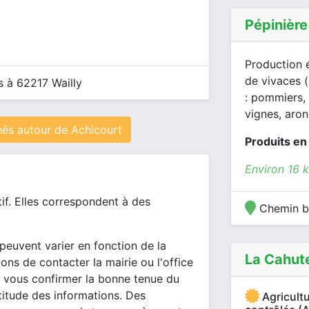
Pépinière
Production é
de vivaces 
s à 62217 Wailly
: pommiers, p
vignes, aroni
és autour de Achicourt
Produits en
Environ 16 
tif. Elles correspondent à des
Chemin bl
peuvent varier en fonction de la
La Cahut
ons de contacter la mairie ou l'office
 vous confirmer la bonne tenue du
itude des informations. Des
Agricultu