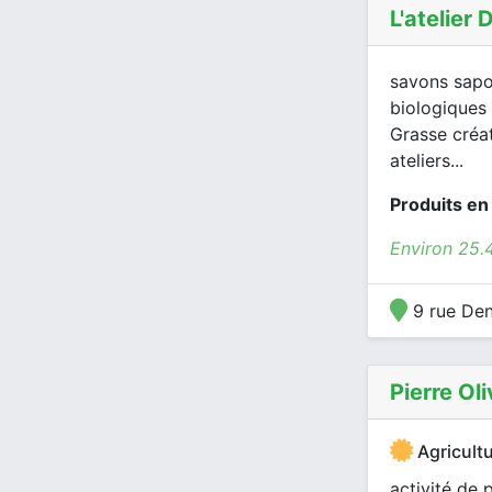
L'atelier
savons sapon
biologiques
Grasse créat
ateliers...
Produits en
Environ 25.
9 rue Den
Pierre Oli
Agricultu
activité de 