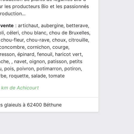
r les producteurs Bio et les passionnés
roduction...
 vente
: artichaut, aubergine, betterave,
oli, céleri, chou blanc, chou de Bruxelles,
chou-fleur, chou-rave, choux, citrouille,
 concombre, cornichon, courge,
resson, épinard, fenouil, haricot vert,
he, , navet, oignon, patisson, petits
u, pois, poivron, potimarron, potiron,
rbe, roquette, salade, tomate
1 km de Achicourt
s glaieuls à 62400 Béthune