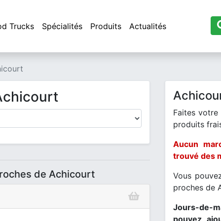
od Trucks
Spécialités
Produits
Actualités
icourt
Achicourt
Achicour
Faites votre
produits frais
Aucun marc
trouvé des 
proches de Achicourt
Vous pouvez
proches de 
Jours-de-ma
pouvez ajo