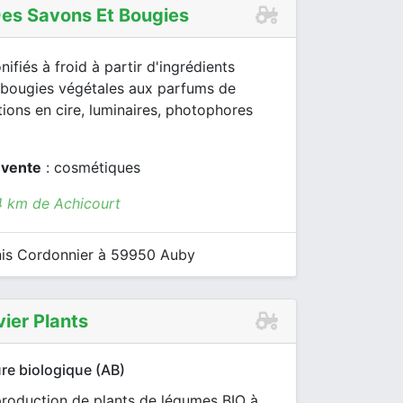
 Des Savons Et Bougies
ifiés à froid à partir d'ingrédients
 bougies végétales aux parfums de
ions en cire, luminaires, photophores
 vente
: cosmétiques
4 km de Achicourt
is Cordonnier à 59950 Auby
vier Plants
re biologique (AB)
production de plants de légumes BIO à