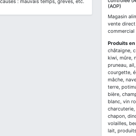
contrôlée (A
 causes : mauvais temps, grèves, etc.
(AOP)
Magasin alim
vente direct
commercial 
Produits en
châtaigne, cl
kiwi, mûre, 
pruneau, ail,
courgette, éc
mâche, nave
terre, potim
bière, champ
blanc, vin r
charcuterie,
chapon, dind
volailles, b
lait, produits