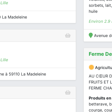
Lille
sorbets, lai
huile
0 La Madeleine
Environ 2.9 
Avenue de
Ferme De 
Lille
Agricultu
e à 59110 La Madeleine
AU CŒUR DU
FRUITS ET 
FERME CHAQ
Produits en
betterave, b
courge, cour