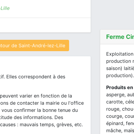
Lille
Ferme Ci
our de Saint-André-lez-Lille
Exploitation
production 
saison) lait
production).
tif. Elles correspondent à des
Produits en
asperge, aub
peuvent varier en fonction de la
carotte, cél
ons de contacter la mairie ou l'office
rouge, chou
 vous confirmer la bonne tenue du
courge, cour
itude des informations. Des
épinard, feno
 causes : mauvais temps, grèves, etc.
mâche, maïs,