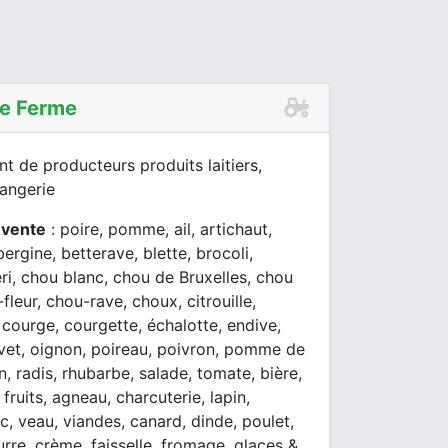
De Ferme
 de producteurs produits laitiers,
langerie
 vente
: poire, pomme, ail, artichaut,
ergine, betterave, blette, brocoli,
eri, chou blanc, chou de Bruxelles, chou
fleur, chou-rave, choux, citrouille,
courge, courgette, échalotte, endive,
vet, oignon, poireau, poivron, pomme de
on, radis, rhubarbe, salade, tomate, bière,
 fruits, agneau, charcuterie, lapin,
, veau, viandes, canard, dinde, poulet,
eurre, crème, faisselle, fromage, glaces &