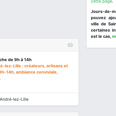
cette page
.
Jours-de-ma
pouvez ajo
ville de Sai
certaines in
est le cas,
m
nche de 9h à 14h
-lez-Lille : créateurs, artisans et
h-14h, ambiance conviviale,
.
André-lez-Lille