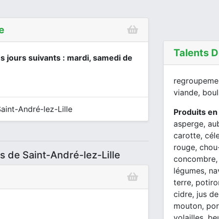
e
Talents 
es jours suivants : mardi, samedi de
regroupement
viande, bou
int-André-lez-Lille
Produits en
asperge, aub
carotte, cél
rouge, chou-
s de Saint-André-lez-Lille
concombre, 
légumes, na
terre, potir
cidre, jus de
mouton, porc
volailles, b