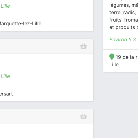
légumes, mâ
Lille
terre, radis,
fruits, from
rquette-lez-Lille
et produits 
Environ 5.3 
19 de la 
Lille
Lille
ersart