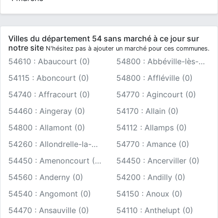
Villes du département 54 sans marché à ce jour sur
notre site
N'hésitez pas à ajouter un marché pour ces communes.
54610 : Abaucourt (0)
54800 : Abbéville-lès-Conflans (0)
54115 : Aboncourt (0)
54800 : Affléville (0)
54740 : Affracourt (0)
54770 : Agincourt (0)
54460 : Aingeray (0)
54170 : Allain (0)
54800 : Allamont (0)
54112 : Allamps (0)
54260 : Allondrelle-la-Malmaison (0)
54770 : Amance (0)
54450 : Amenoncourt (0)
54450 : Ancerviller (0)
54560 : Anderny (0)
54200 : Andilly (0)
54540 : Angomont (0)
54150 : Anoux (0)
54470 : Ansauville (0)
54110 : Anthelupt (0)