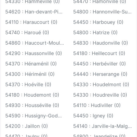
54330 : Hammeville (0)
54470 : Hamonville (0)
54620 : Han-devant-Pierrepont (0)
54800 : Hannonville-Suzémont (0)
54110 : Haraucourt (0)
54450 : Harbouey (0)
54740 : Haroué (0)
54800 : Hatrize (0)
54860 : Haucourt-Moulaine (0)
54830 : Haudonville (0)
54290 : Haussonville (0)
54180 : Heillecourt (0)
54370 : Hénaménil (0)
54450 : Herbéviller (0)
54300 : Hériménil (0)
54440 : Herserange (0)
54370 : Hoéville (0)
54330 : Houdelmont (0)
54180 : Houdemont (0)
54330 : Houdreville (0)
54930 : Housséville (0)
54110 : Hudiviller (0)
54590 : Hussigny-Godbrange (0)
54450 : Igney (0)
54200 : Jaillon (0)
54140 : Jarville-la-Malgrange (0)
54470 : Jaulny (0)
54800 : Jeandelize (0)