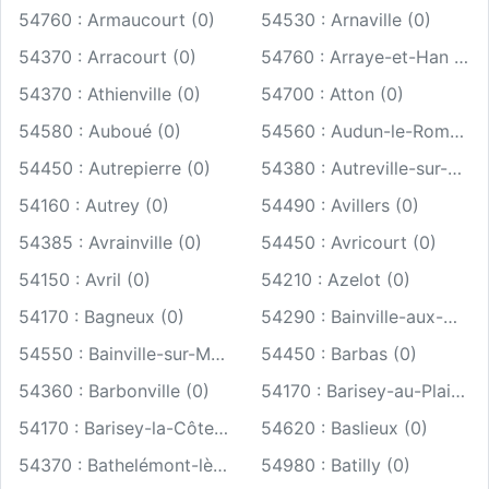
54760 : Armaucourt (0)
54530 : Arnaville (0)
54370 : Arracourt (0)
54760 : Arraye-et-Han (0)
54370 : Athienville (0)
54700 : Atton (0)
54580 : Auboué (0)
54560 : Audun-le-Roman (0)
54450 : Autrepierre (0)
54380 : Autreville-sur-Moselle (0)
54160 : Autrey (0)
54490 : Avillers (0)
54385 : Avrainville (0)
54450 : Avricourt (0)
54150 : Avril (0)
54210 : Azelot (0)
54170 : Bagneux (0)
54290 : Bainville-aux-Miroirs (0)
54550 : Bainville-sur-Madon (0)
54450 : Barbas (0)
54360 : Barbonville (0)
54170 : Barisey-au-Plain (0)
54170 : Barisey-la-Côte (0)
54620 : Baslieux (0)
54370 : Bathelémont-lès-Bauzemont (0)
54980 : Batilly (0)