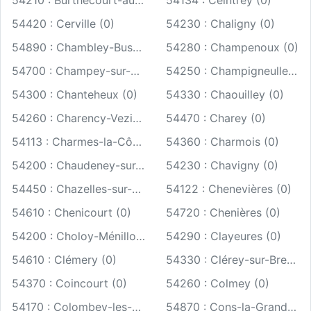
54210 : Burthecourt-aux-Chênes (0)
54134 : Ceintrey (0)
54420 : Cerville (0)
54230 : Chaligny (0)
54890 : Chambley-Bussières (0)
54280 : Champenoux (0)
54700 : Champey-sur-Moselle (0)
54250 : Champigneulles (0)
54300 : Chanteheux (0)
54330 : Chaouilley (0)
54260 : Charency-Vezin (0)
54470 : Charey (0)
54113 : Charmes-la-Côte (0)
54360 : Charmois (0)
54200 : Chaudeney-sur-Moselle (0)
54230 : Chavigny (0)
54450 : Chazelles-sur-Albe (0)
54122 : Chenevières (0)
54610 : Chenicourt (0)
54720 : Chenières (0)
54200 : Choloy-Ménillot (0)
54290 : Clayeures (0)
54610 : Clémery (0)
54330 : Clérey-sur-Brenon (0)
54370 : Coincourt (0)
54260 : Colmey (0)
54170 : Colombey-les-Belles (0)
54870 : Cons-la-Grandville (0)