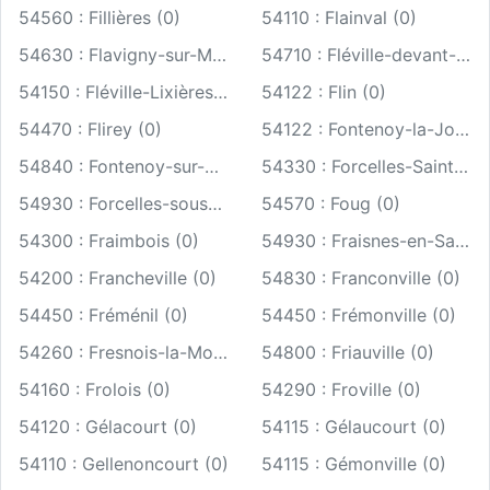
54560 : Fillières (0)
54110 : Flainval (0)
54630 : Flavigny-sur-Moselle (0)
54710 : Fléville-devant-Nancy (0)
54150 : Fléville-Lixières (0)
54122 : Flin (0)
54470 : Flirey (0)
54122 : Fontenoy-la-Joûte (0)
54840 : Fontenoy-sur-Moselle (0)
54330 : Forcelles-Saint-Gorgon (0)
54930 : Forcelles-sous-Gugney (0)
54570 : Foug (0)
54300 : Fraimbois (0)
54930 : Fraisnes-en-Saintois (0)
54200 : Francheville (0)
54830 : Franconville (0)
54450 : Fréménil (0)
54450 : Frémonville (0)
54260 : Fresnois-la-Montagne (0)
54800 : Friauville (0)
54160 : Frolois (0)
54290 : Froville (0)
54120 : Gélacourt (0)
54115 : Gélaucourt (0)
54110 : Gellenoncourt (0)
54115 : Gémonville (0)