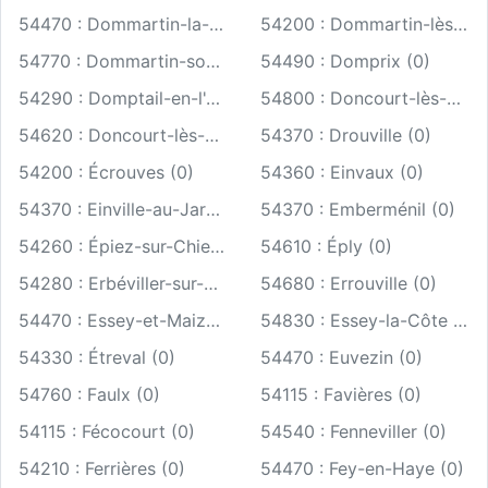
54470 : Dommartin-la-Chaussée (0)
54200 : Dommartin-lès-Toul (0)
54770 : Dommartin-sous-Amance (0)
54490 : Domprix (0)
54290 : Domptail-en-l'Air (0)
54800 : Doncourt-lès-Conflans (0)
54620 : Doncourt-lès-Longuyon (0)
54370 : Drouville (0)
54200 : Écrouves (0)
54360 : Einvaux (0)
54370 : Einville-au-Jard (0)
54370 : Emberménil (0)
54260 : Épiez-sur-Chiers (0)
54610 : Éply (0)
54280 : Erbéviller-sur-Amezule (0)
54680 : Errouville (0)
54470 : Essey-et-Maizerais (0)
54830 : Essey-la-Côte (0)
54330 : Étreval (0)
54470 : Euvezin (0)
54760 : Faulx (0)
54115 : Favières (0)
54115 : Fécocourt (0)
54540 : Fenneviller (0)
54210 : Ferrières (0)
54470 : Fey-en-Haye (0)