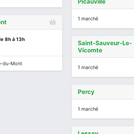
Picauville
1 marché
nt
de 8h à 13h
Saint-Sauveur-Le-
Vicomte
ie-du-Mont
1 marché
Percy
1 marché
Lessay