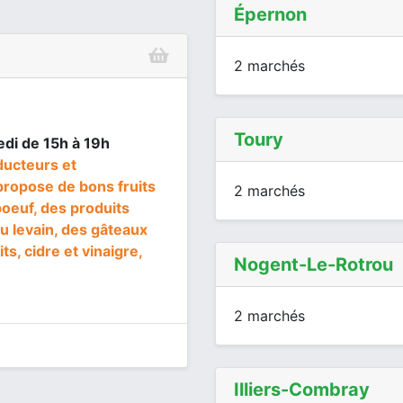
Épernon
2 marchés
Toury
edi de 15h à 19h
ducteurs et
propose de bons fruits
2 marchés
boeuf, des produits
au levain, des gâteaux
ts, cidre et vinaigre,
Nogent-Le-Rotrou
2 marchés
Illiers-Combray