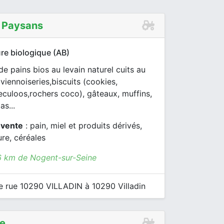
t Paysans
re biologique (AB)
de pains bios au levain naturel cuits au
 viennoiseries,biscuits (cookies,
eculoos,rochers coco), gâteaux, muffins,
as...
 vente
: pain, miel et produits dérivés,
ure, céréales
6 km de Nogent-sur-Seine
 rue 10290 VILLADIN à 10290 Villadin
e