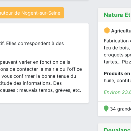
autour de Nogent-sur-Seine
Nature E
Agricultu
Fabrication 
tif. Elles correspondent à des
feu de bois,
croquets,sp
tartes... Pizz
peuvent varier en fonction de la
ons de contacter la mairie ou l'office
Produits en
 vous confirmer la bonne tenue du
huile, confit
itude des informations. Des
 causes : mauvais temps, grèves, etc.
Environ 23.
34 grande
Devalanc