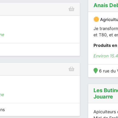
Anais Deb
Agricultu
Je transform
ine
et T80, et e
Produits en
Environ 15.
6 rue du 
Les Buti
ne
Jouarre
ins
Apiculteurs 