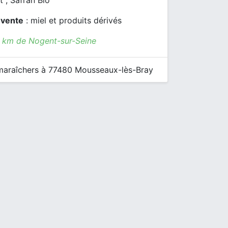
t , Safran Bio
 vente
: miel et produits dérivés
9 km de Nogent-sur-Seine
araîchers à 77480 Mousseaux-lès-Bray