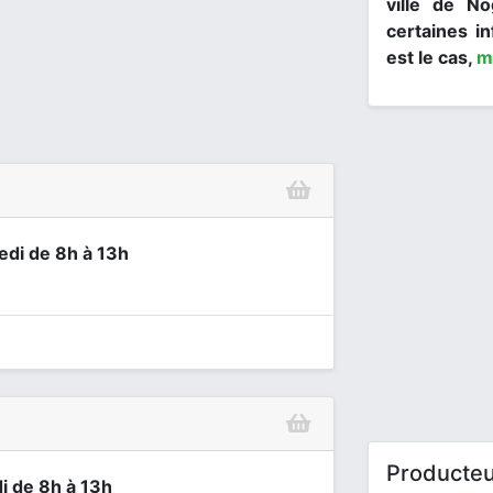
ville de No
certaines in
est le cas,
m
edi de 8h à 13h
Producteu
i de 8h à 13h