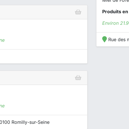
Miel de Forê
Produits en
Environ 21.
Rue des m
ine
ine
10100 Romilly-sur-Seine