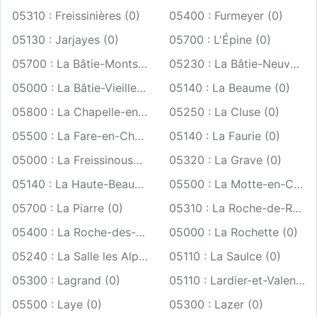
05310 : Freissinières (0)
05400 : Furmeyer (0)
05130 : Jarjayes (0)
05700 : L'Épine (0)
05700 : La Bâtie-Montsaléon (0)
05230 : La Bâtie-Neuve (0)
05000 : La Bâtie-Vieille (0)
05140 : La Beaume (0)
05800 : La Chapelle-en-Valgaudémar (0)
05250 : La Cluse (0)
05500 : La Fare-en-Champsaur (0)
05140 : La Faurie (0)
05000 : La Freissinouse (0)
05320 : La Grave (0)
05140 : La Haute-Beaume (0)
05500 : La Motte-en-Champsaur (0)
05700 : La Piarre (0)
05310 : La Roche-de-Rame (0)
05400 : La Roche-des-Arnauds (0)
05000 : La Rochette (0)
05240 : La Salle les Alpes (0)
05110 : La Saulce (0)
05300 : Lagrand (0)
05110 : Lardier-et-Valença (0)
05500 : Laye (0)
05300 : Lazer (0)