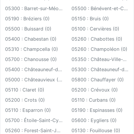
05300 : Barret-sur-Méouge (0)
05500 : Bénévent-et-Charbillac (0)
05190 : Bréziers (0)
05150 : Bruis (0)
05500 : Buissard (0)
05100 : Cervières (0)
05400 : Chabestan (0)
05260 : Chabottes (0)
05310 : Champcella (0)
05260 : Champoléon (0)
05700 : Chanousse (0)
05350 : Château-Ville-Vieille (0)
05400 : Châteauneuf-d'Oze (0)
05300 : Châteauneuf-de-Chabre (0)
05000 : Châteauvieux (0)
05800 : Chauffayer (0)
05110 : Claret (0)
05200 : Crévoux (0)
05200 : Crots (0)
05110 : Curbans (0)
05110 : Esparron (0)
05190 : Espinasses (0)
05700 : Étoile-Saint-Cyrice (0)
05600 : Eygliers (0)
05260 : Forest-Saint-Julien (0)
05130 : Fouillouse (0)