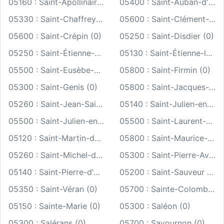
05160 : Saint-Apollinaire (0)
05400 : Saint-Auban-d'Oze (0)
05330 : Saint-Chaffrey (0)
05600 : Saint-Clément-sur-Durance (0)
05600 : Saint-Crépin (0)
05250 : Saint-Disdier (0)
05250 : Saint-Étienne-en-Dévoluy (0)
05130 : Saint-Étienne-le-Laus (0)
05500 : Saint-Eusèbe-en-Champsaur (0)
05800 : Saint-Firmin (0)
05300 : Saint-Genis (0)
05800 : Saint-Jacques-en-Valgodemard (0)
05260 : Saint-Jean-Saint-Nicolas (0)
05140 : Saint-Julien-en-Beauchêne (0)
05500 : Saint-Julien-en-Champsaur (0)
05500 : Saint-Laurent-du-Cros (0)
05120 : Saint-Martin-de-Queyrières (0)
05800 : Saint-Maurice-en-Valgodemard (0)
05260 : Saint-Michel-de-Chaillol (0)
05300 : Saint-Pierre-Avez (0)
05140 : Saint-Pierre-d'Argençon (0)
05200 : Saint-Sauveur (0)
05350 : Saint-Véran (0)
05700 : Sainte-Colombe (0)
05150 : Sainte-Marie (0)
05300 : Saléon (0)
05300 : Salérans (0)
05700 : Savournon (0)